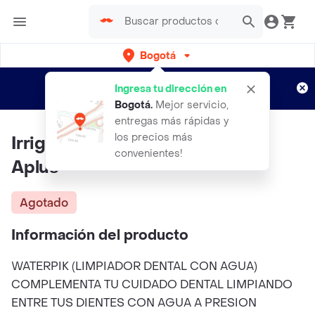
Bogotá
Regístrate
¿Nuevo en Rappi?
y disfruta de
Ingresa tu dirección en
envíos gratis por semanas
Aplican TyC
Bogotá
.
Mejor servicio,
entregas más rápidas y
los precios más
Irrigador Bucal O Water Pik By
convenientes!
Aplus
Agotado
Información del producto
WATERPIK (LIMPIADOR DENTAL CON AGUA)
COMPLEMENTA TU CUIDADO DENTAL LIMPIANDO
ENTRE TUS DIENTES CON AGUA A PRESION