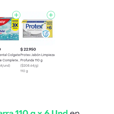
0
$ 22.950
ntal Colgate
Protex Jabón Limpieza
te Complete
Profunda 110 g
0 mL x 3 Und
34/und
)
(
$208.64/g
)
110 g
rra 110 g x 6 Und
en