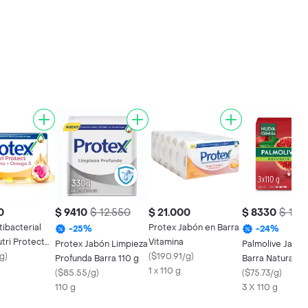
0
$ 9410
$ 12.550
$ 21.000
$ 8330
$ 11.1
ibacterial
Protex Jabón en Barra
-
25
%
-
24
%
tri Protect
Vitamina
Protex Jabón Limpieza
Palmolive Jabón
Barra 110 g
/g
)
(
$190.91/g
)
Profunda Barra 110 g
Barra Naturals
1 x 110 g
(
$85.55/g
)
Granada 110 g
(
$75.73/g
)
110 g
3 X 110 g