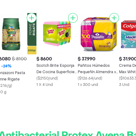
 6080
$ 8100
$ 8600
$ 37.990
$ 31.90
Scotch Brite Esponja
Pañitos Húmedos
Crema De
-
24
%
De Cocina Superficies
Pequeñín Almendra x
Max Whi
nzazoni Pasta
Delicadas
(
$2150/und
)
300
(
$126.64/und
)
Clean 10
(
$10633.
nne Rigate
1 X 4 Und
1 x 300 und
3 Und
2.16/g
)
0 g
Antibacterial Protex Avena Ba