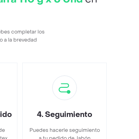
ebes completar los
o a la brevedad
dido
4
.
Seguimiento
de
Puedes hacerle seguimiento
tex
a tu pedido de Jabón