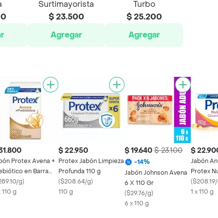
a
Surtimayorista
Turbo
00
$ 23.500
$ 25.200
r
Agregar
Agregar
31.800
$ 22.950
$ 19.640
$ 23.100
$ 22.90
bón Protex Avena +
Protex Jabón Limpieza
Jabón Ant
-
14
%
ebiótico en Barra
Profunda 110 g
Protex Nu
Jabón Johnson Avena
110g
289.10/g
)
(
$208.64/g
)
Omega 3 
(
$208.19
6 X 110 Gr
x 110 g
110 g
1 x 110 g
(
$29.76/g
)
6 x 110 g