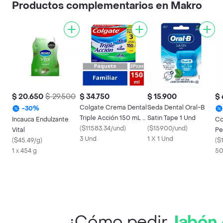
Productos complementarios en Makro
$ 20.650
$ 29.500
$ 34.750
$ 15.900
$
Colgate Crema Dental
Seda Dental Oral-B
-
30
%
Triple Acción 150 mL x
Satin Tape 1 Und
Incauca Endulzante
Co
3 Und
(
$11583.34/und
)
(
$15900/und
)
Vital
Pe
3 Und
1 X 1 Und
(
$45.49/g
)
(
$1
1 x 454 g
50
¿Cómo pedir
Jabón 