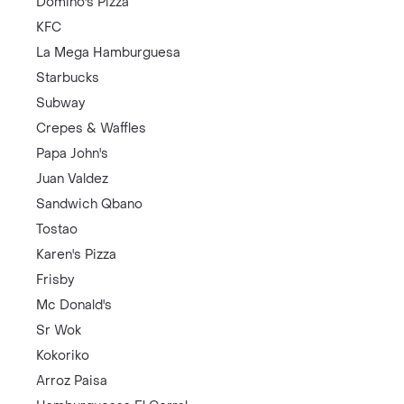
Domino's Pizza
KFC
La Mega Hamburguesa
Starbucks
Subway
Crepes & Waffles
Papa John's
Juan Valdez
Sandwich Qbano
Tostao
Karen's Pizza
Frisby
Mc Donald's
Sr Wok
Kokoriko
Arroz Paisa