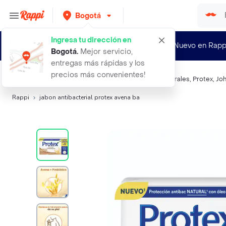
Bogotá
Ingresa tu dirección en
¿Nuevo en Rapp
Bogotá
.
Mejor servicio,
entregas más rápidas y los
precios más convenientes!
Búsquedas relacionadas:
Jabones y exfoliantes corporales
,
Protex
,
Joh
Rappi
jabon antibacterial protex avena ba