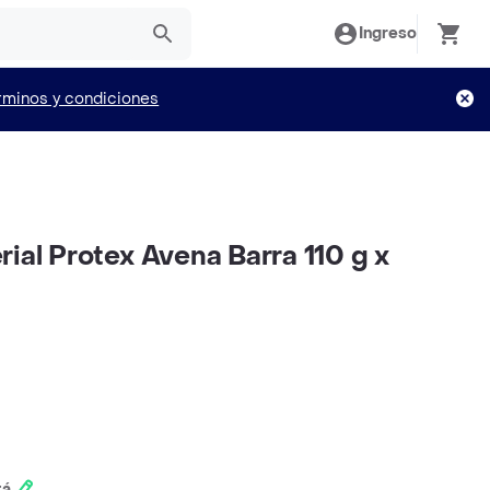
Ingreso
rminos y condiciones
ial Protex Avena Barra 110 g x
tá