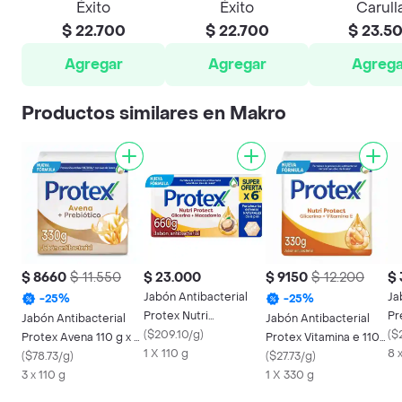
Éxito
Éxito
Carull
$ 22.700
$ 22.700
$ 23.5
Agregar
Agregar
Agrega
Productos similares en Makro
$ 8660
$ 11.550
$ 23.000
$ 9150
$ 12.200
$ 
Jabón Antibacterial
Ja
-
25
%
-
25
%
Protex Nutri
Pr
Jabón Antibacterial
Jabón Antibacterial
Macadamia Barra 110 g
(
$209.10/g
)
8x
(
$
Protex Avena 110 g x 3
Protex Vitamina e 110
x 6
1 X 110 g
8 
Und
(
$78.73/g
)
g x 3
(
$27.73/g
)
3 x 110 g
1 X 330 g