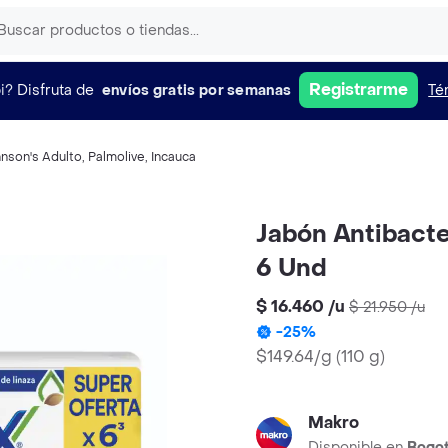
Registrarme
i?
Disfruta de
envíos gratis por semanas
Té
nson's Adulto
,
Palmolive
,
Incauca
Jabón Antibacter
6 Und
$ 16.460
/
u
$ 21.950
/
u
-
25
%
$149.64/g
(
110 g
)
Makro
Disponible en
Bogo