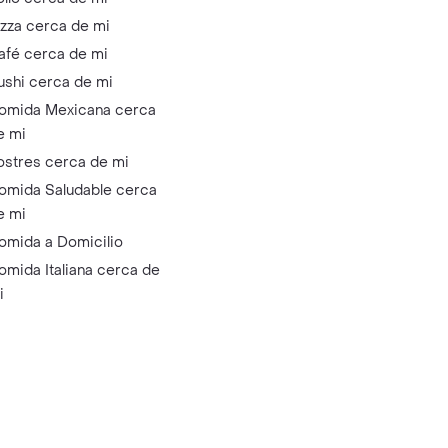
izza cerca de mi
afé cerca de mi
ushi cerca de mi
omida Mexicana cerca
e mi
ostres cerca de mi
omida Saludable cerca
e mi
omida a Domicilio
omida Italiana cerca de
i