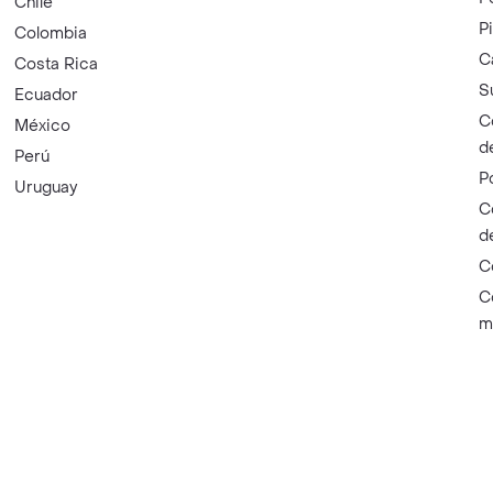
Chile
P
Colombia
C
Costa Rica
S
Ecuador
C
México
d
Perú
P
Uruguay
C
d
C
C
m