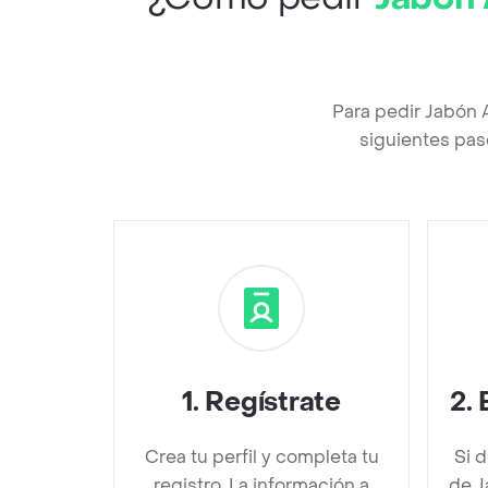
Para pedir Jabón 
siguientes pas
1
.
Regístrate
2
.
Crea tu perfil y completa tu
Si 
registro. La información a
de J