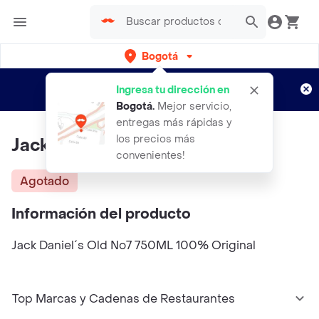
Bogotá
Regístrate
¿Nuevo en Rappi?
y disfruta de
Ingresa tu dirección en
envíos gratis por semanas
Aplican TyC
Bogotá
.
Mejor servicio,
entregas más rápidas y
los precios más
Jack Daniel's Old No7 750Ml
convenientes!
Agotado
Información del producto
Jack Daniel´s Old No7 750ML 100% Original
Top Marcas y Cadenas de Restaurantes