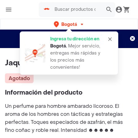
Bogotá
Regístrate
¿Nuevo en Rappi?
y disfruta de
Ingresa tu dirección en
envíos gratis por semanas
Aplican TyC
Bogotá
.
Mejor servicio,
entregas más rápidas y
los precios más
Jaque Parfum YANBAL
convenientes!
Agotado
Información del producto
Un perfume para hombre ambarado licoroso. El
aroma de los hombres con tácticas y estrategias
perfectas. Toques especiados de azafrán, el más
fino coñac y roble real. Intensidad ☻☻☻☻☻