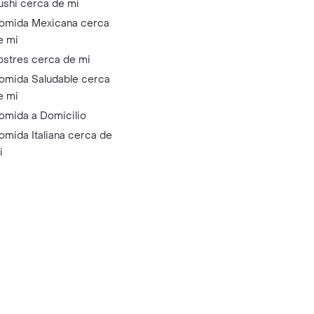
ushi cerca de mi
omida Mexicana cerca
e mi
ostres cerca de mi
omida Saludable cerca
e mi
omida a Domicilio
omida Italiana cerca de
i