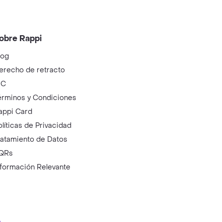
obre Rappi
log
erecho de retracto
IC
érminos y Condiciones
appi Card
olíticas de Privacidad
ratamiento de Datos
QRs
nformación Relevante