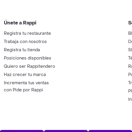
Únete a Rappi
S
Registra tu restaurante
B
Trabaja con nosotros
D
Registra tu tienda
S
Posiciones disponibles
T
Quiero ser Rappitendero
R
Haz crecer tu marca
P
Incrementa tus ventas
T
con Pide por Rappi
P
I