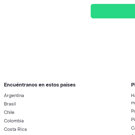
Encuéntranos en estos países
P
Argentina
H
m
Brasil
P
Chile
P
Colombia
C
Costa Rica