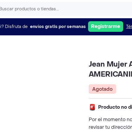
Registrarme
i?
Disfruta de
envíos gratis por semanas
Té
Jean Mujer A
AMERICAN
Agotado
Producto no d
Por el momento no
revisar tu direcció