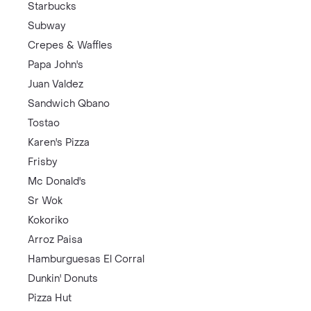
Starbucks
Subway
Crepes & Waffles
Papa John's
Juan Valdez
Sandwich Qbano
Tostao
Karen's Pizza
Frisby
Mc Donald's
Sr Wok
Kokoriko
Arroz Paisa
Hamburguesas El Corral
Dunkin' Donuts
Pizza Hut