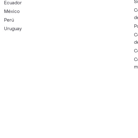
S
Ecuador
C
México
d
Perú
P
Uruguay
C
d
C
C
m