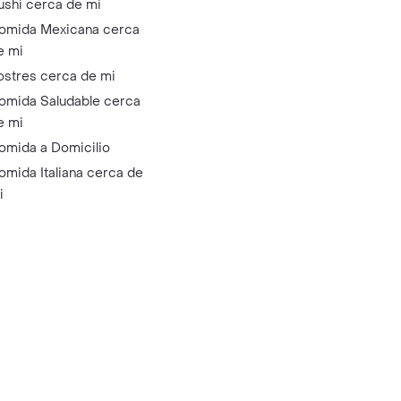
ushi cerca de mi
omida Mexicana cerca
e mi
ostres cerca de mi
omida Saludable cerca
e mi
omida a Domicilio
omida Italiana cerca de
i