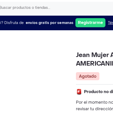
Registrarme
i?
Disfruta de
envíos gratis por semanas
Té
Jean Mujer A
AMERICAN
Agotado
Producto no d
Por el momento no
revisar tu direcció