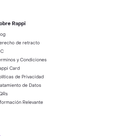
obre Rappi
log
erecho de retracto
IC
érminos y Condiciones
appi Card
olíticas de Privacidad
ratamiento de Datos
QRs
nformación Relevante