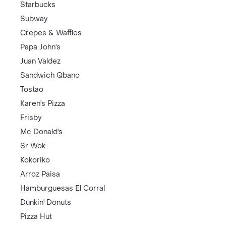
Starbucks
Subway
Crepes & Waffles
Papa John's
Juan Valdez
Sandwich Qbano
Tostao
Karen's Pizza
Frisby
Mc Donald's
Sr Wok
Kokoriko
Arroz Paisa
Hamburguesas El Corral
Dunkin' Donuts
Pizza Hut