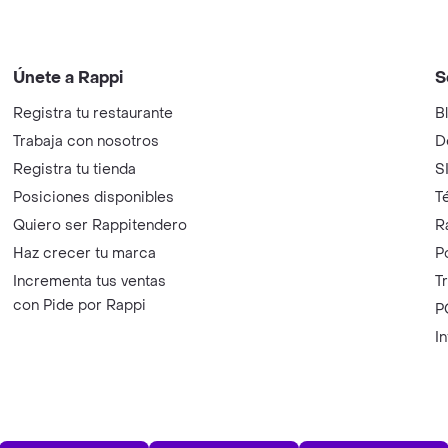
Únete a Rappi
S
Registra tu restaurante
B
Trabaja con nosotros
D
Registra tu tienda
S
Posiciones disponibles
T
Quiero ser Rappitendero
R
Haz crecer tu marca
P
Incrementa tus ventas
T
con Pide por Rappi
P
I