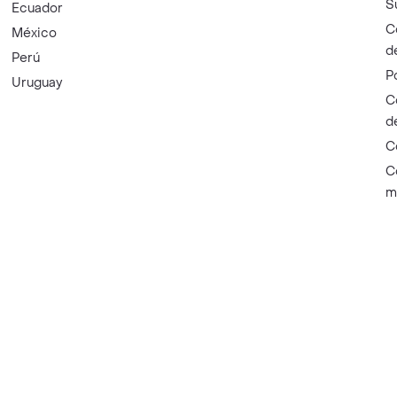
S
Ecuador
C
México
d
Perú
P
Uruguay
C
d
C
C
m