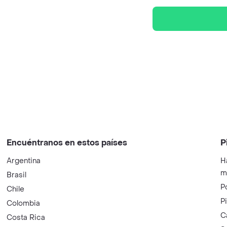
Encuéntranos en estos países
P
Argentina
H
m
Brasil
P
Chile
P
Colombia
C
Costa Rica