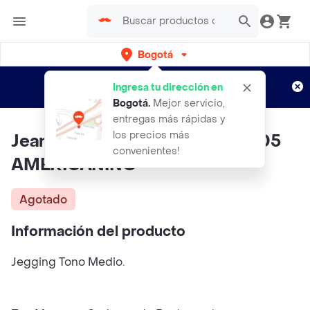
Bogotá
Regístrate
¿Nuevo en Rappi?
y disfruta de
Ingresa tu dirección en
envíos gratis por semanas
Aplican TyC
Bogotá
.
Mejor servicio,
entregas más rápidas y
los precios más
Jean Mujer Azul Talla 16 332E605
convenientes!
AMERICANINO
Agotado
Información del producto
Jegging Tono Medio.