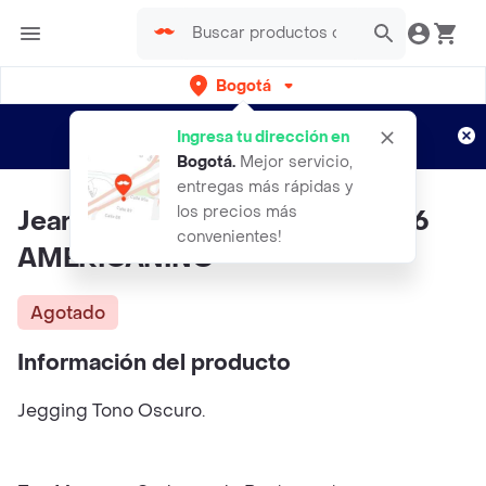
Bogotá
Regístrate
¿Nuevo en Rappi?
y disfruta de
Ingresa tu dirección en
envíos gratis por semanas
Aplican TyC
Bogotá
.
Mejor servicio,
entregas más rápidas y
los precios más
Jean Mujer Azul Talla 8 332E506
convenientes!
AMERICANINO
Agotado
Información del producto
Jegging Tono Oscuro.