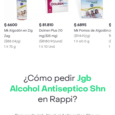
$ 6600
$ 81.810
$ 6895
$ 
Mk Algodón en Zig
Doliren Plus (10
Mk Pomos de Algodón
Jgb
Zag
mg/325 mg)
(
$114.92/g
)
Tóp
(
$88.04/g
)
(
$8180.90/und
)
1 X 60.0 g
Oxi
(
$56
1 X 75 g
1 X 10 Und
1 X
¿Cómo pedir
Jgb
Alcohol Antiseptico Shn
en Rappi?