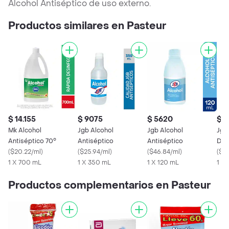
Alcohol Antiséptico de uso externo.
Productos similares en Pasteur
$ 14.155
$ 9075
$ 5620
$ 
Mk Alcohol
Jgb Alcohol
Jgb Alcohol
Jgb
Antiséptico 70°
Antiséptico
Antiséptico
Des
(
$20.22/ml
)
(
$25.94/ml
)
(
$46.84/ml
)
Dio
(
$62
1 X 700 mL
1 X 350 mL
1 X 120 mL
1 X
Productos complementarios en Pasteur