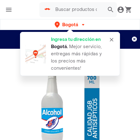
Bogotá
Regístrate
¿Nuevo en Rappi?
y disfruta de
Ingresa tu dirección en
envíos gratis por semanas
Aplican TyC
Bogotá
.
Mejor servicio,
entregas más rápidas y
los precios más
convenientes!