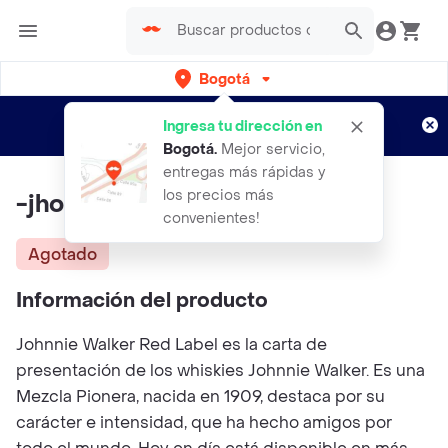
Bogotá
Regístrate
¿Nuevo en Rappi?
y disfruta de
Ingresa tu dirección en
envíos gratis por semanas
Aplican TyC
Bogotá
.
Mejor servicio,
entregas más rápidas y
los precios más
-jhon Walker Red Label 375ml
convenientes!
Agotado
Información del producto
Johnnie Walker Red Label es la carta de
presentación de los whiskies Johnnie Walker. Es una
Mezcla Pionera, nacida en 1909, destaca por su
carácter e intensidad, que ha hecho amigos por