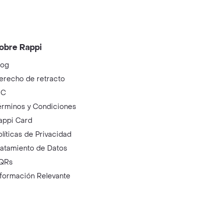
obre Rappi
log
erecho de retracto
IC
érminos y Condiciones
appi Card
olíticas de Privacidad
ratamiento de Datos
QRs
nformación Relevante