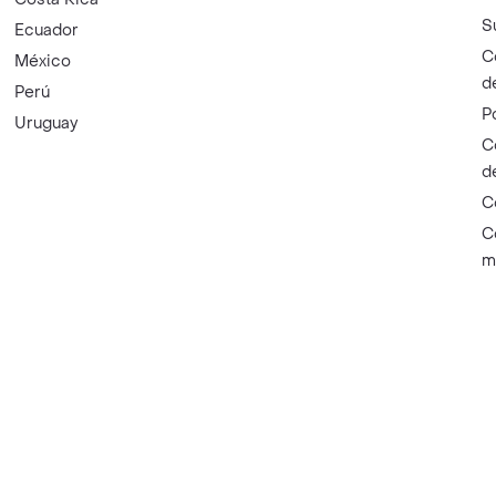
S
Ecuador
C
México
d
Perú
P
Uruguay
C
d
C
C
m