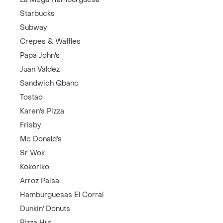
Starbucks
Subway
Crepes & Waffles
Papa John's
Juan Valdez
Sandwich Qbano
Tostao
Karen's Pizza
Frisby
Mc Donald's
Sr Wok
Kokoriko
Arroz Paisa
Hamburguesas El Corral
Dunkin' Donuts
Pizza Hut