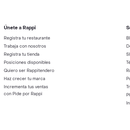
Únete a Rappi
S
Registra tu restaurante
B
Trabaja con nosotros
D
Registra tu tienda
S
Posiciones disponibles
T
Quiero ser Rappitendero
R
Haz crecer tu marca
P
Incrementa tus ventas
T
con Pide por Rappi
P
I