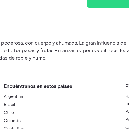
- poderosa, con cuerpo y ahumada. La gran influencia de
de turba, pasas y frutas - manzanas, peras y cítricos. Est
das de roble y humo.
Encuéntranos en estos países
P
Argentina
H
m
Brasil
P
Chile
P
Colombia
C
Costa Rica