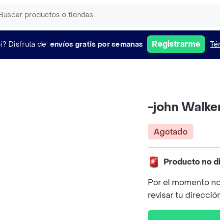
Registrarme
i?
Disfruta de
envíos gratis por semanas
Té
-john Walke
Agotado
Producto no d
Por el momento no
revisar tu direcció