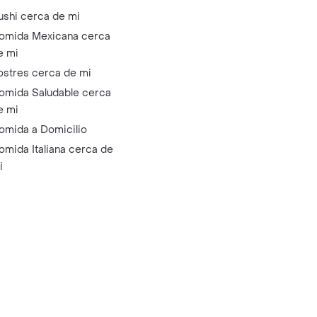
ushi cerca de mi
omida Mexicana cerca
e mi
ostres cerca de mi
omida Saludable cerca
e mi
omida a Domicilio
omida Italiana cerca de
i