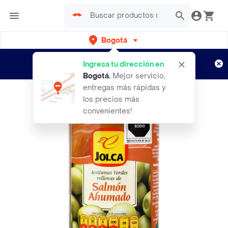
Bogotá
Regístrate
¿Nuevo en Rappi?
y disfruta de
Ingresa tu dirección en
envíos gratis por semanas
Aplican TyC
Bogotá
.
Mejor servicio,
entregas más rápidas y
los precios más
convenientes!