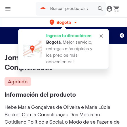
Bogotá
Regístrate
¿Nuevo en Rappi?
y disfruta de
Ingresa tu dirección en
envíos gratis por semanas
Aplican TyC
Bogotá
.
Mejor servicio,
entregas más rápidas y
los precios más
Jornalismo em Tempo de
convenientes!
Complexidade
Agotado
Información del producto
Hebe Maria Gonçalves de Oliveira e Maria Lúcia
Becker. Com a Consolidação Dos Media no
Cotidiano Político e Social, o Modo de se Fazer e de