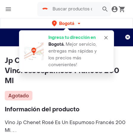
Bogotá
Regístrate
¿Nuevo en Rappi?
y disfruta de
Ingresa tu dirección en
envíos gratis por semanas
Aplican TyC
Bogotá
.
Mejor servicio,
entregas más rápidas y
los precios más
Jp Chenet Botella
convenientes!
Vinoroseespumoso Frances 200
Ml
Agotado
Información del producto
Vino Jp Chenet Rosé Es Un Espumoso Francés 200
Ml. .. .