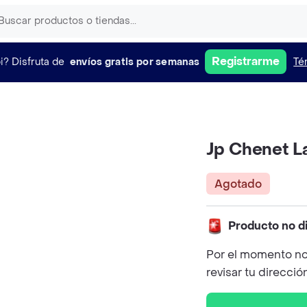
Registrarme
i?
Disfruta de
envíos gratis por semanas
Té
Jp Chenet L
Agotado
Producto no d
Por el momento no
revisar tu direcció