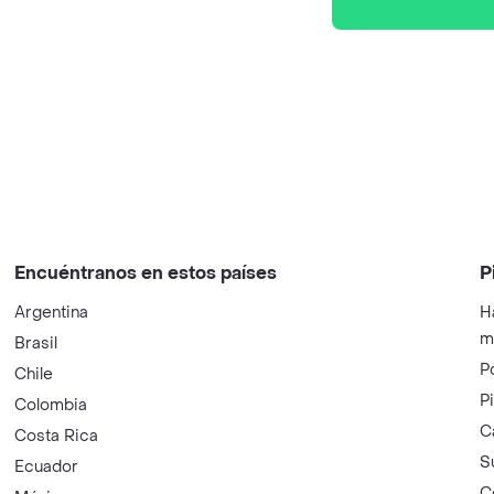
Encuéntranos en estos países
P
Argentina
H
m
Brasil
P
Chile
P
Colombia
C
Costa Rica
S
Ecuador
C