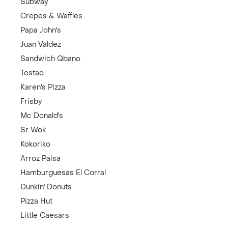
Subway
Crepes & Waffles
Papa John's
Juan Valdez
Sandwich Qbano
Tostao
Karen's Pizza
Frisby
Mc Donald's
Sr Wok
Kokoriko
Arroz Paisa
Hamburguesas El Corral
Dunkin' Donuts
Pizza Hut
Little Caesars