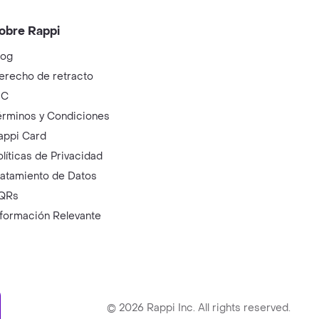
obre Rappi
log
erecho de retracto
IC
érminos y Condiciones
appi Card
olíticas de Privacidad
ratamiento de Datos
QRs
nformación Relevante
ry
©
2026
Rappi Inc. All rights reserved.