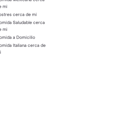
e mi
ostres cerca de mi
omida Saludable cerca
e mi
omida a Domicilio
omida Italiana cerca de
i