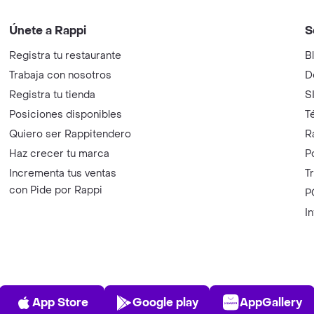
Únete a Rappi
S
Registra tu restaurante
B
Trabaja con nosotros
D
Registra tu tienda
S
Posiciones disponibles
T
Quiero ser Rappitendero
R
Haz crecer tu marca
P
Incrementa tus ventas
T
con Pide por Rappi
P
I
App Store
Play Store
AppGalle
App Store
Google play
AppGallery