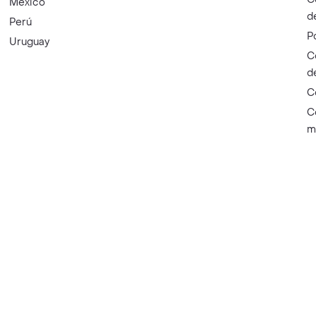
México
d
Perú
P
Uruguay
C
d
C
C
m