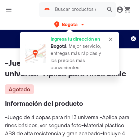
Bogotá
Regístrate
¿Nuevo en Rappi?
y disfruta de
Ingresa tu dirección en
envíos gratis por semanas
Aplican TyC
Bogotá
.
Mejor servicio,
entregas más rápidas y
los precios más
-Juego de 4 copas para rin 13
convenientes!
universal -Aplica para rines básic
Agotado
Información del producto
-Juego de 4 copas para rin 13 universal-Aplica para
rines básicos, ver segunda foto-Material plástico
ABS de alta resistencia y gran acabado-Incluye 4