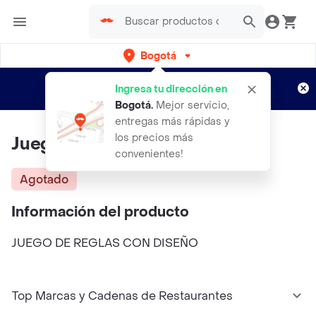
Bogotá
Regístrate
¿Nuevo en Rappi?
y disfruta de
Ingresa tu dirección en
envíos gratis por semanas
Aplican TyC
Bogotá
.
Mejor servicio,
entregas más rápidas y
los precios más
Juego De Reglas Con Diseño
convenientes!
Agotado
Información del producto
JUEGO DE REGLAS CON DISEÑO
Top Marcas y Cadenas de Restaurantes