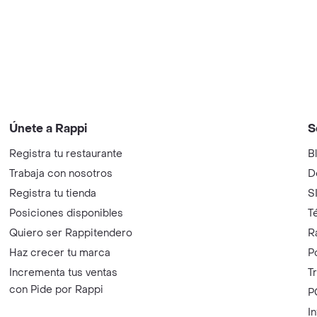
Únete a Rappi
S
Registra tu restaurante
B
Trabaja con nosotros
D
Registra tu tienda
S
Posiciones disponibles
T
Quiero ser Rappitendero
R
Haz crecer tu marca
P
Incrementa tus ventas
T
con Pide por Rappi
P
I