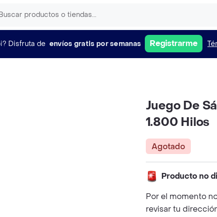
Registrarme
i?
Disfruta de
envíos gratis por semanas
Té
Juego De Sá
1.800 Hilos
Agotado
Producto no d
Por el momento no
revisar tu direcció