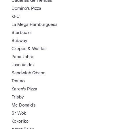
Cadenas de Tiendas
Domino's Pizza
KFC
La Mega Hamburguesa
Starbucks
Subway
Crepes & Waffles
Papa John's
Juan Valdez
Sandwich Qbano
Tostao
Karen's Pizza
Frisby
Mc Donald's
Sr Wok
Kokoriko