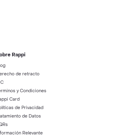
obre Rappi
log
erecho de retracto
IC
érminos y Condiciones
appi Card
olíticas de Privacidad
ratamiento de Datos
QRs
nformación Relevante