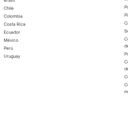
Brasil
P
Chile
P
Colombia
C
Costa Rica
S
Ecuador
C
México
d
Perú
P
Uruguay
C
d
C
C
m