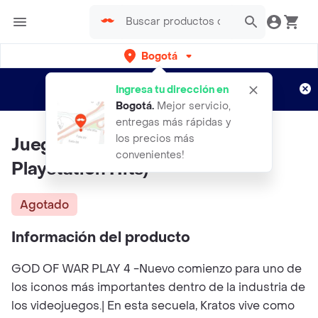
Bogotá
Regístrate
¿Nuevo en Rappi?
y disfruta de
Ingresa tu dirección en
envíos gratis por semanas
Aplican TyC
Bogotá
.
Mejor servicio,
entregas más rápidas y
los precios más
Juego God Of War Para Ps4 (
convenientes!
Playstation Hits)
Agotado
Información del producto
GOD OF WAR PLAY 4 -Nuevo comienzo para uno de
los iconos más importantes dentro de la industria de
los videojuegos.| En esta secuela, Kratos vive como