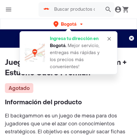
Bogotá
Regístrate
¿Nuevo en Rappi?
y disfruta de
Ingresa tu dirección en
envíos gratis por semanas
Aplican TyC
Bogotá
.
Mejor servicio,
entregas más rápidas y
los precios más
Juego Mesa Backgammon 47cm +
convenientes!
Estuche Cuero Premiun
Agotado
Información del producto
El backgammon es un juego de mesa para dos
jugadores que une el azar con conocimientos
estratégicos. El objetivo es conseguir sacar fichas