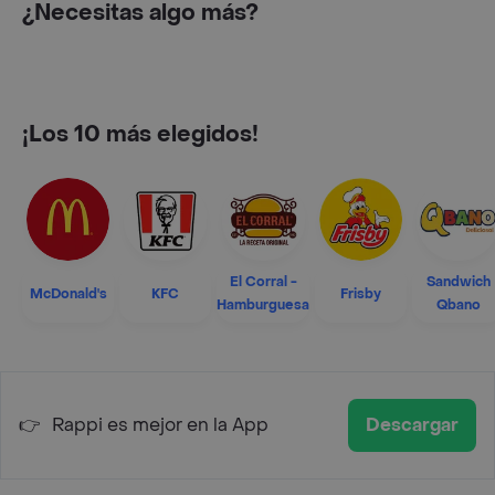
¿Necesitas algo más?
¡Los 10 más elegidos!
El Corral -
Sandwich
McDonald's
KFC
Frisby
Hamburguesa
Qbano
👉
Rappi es mejor en la App
Descargar