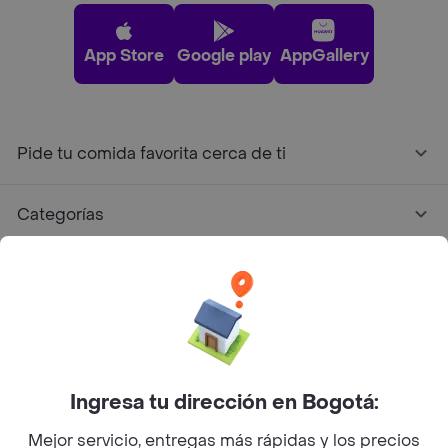
App Store
Google play
AppGallery
Pide tu comida favorita cerca de ti
Categorías
Únete a Rappi
Sobre Rappi
Facebook
Twitter
Instagram
Ingresa tu dirección en Bogotá:
Mejor servicio, entregas más rápidas y los precios
©
2026
Rappi Inc. All rights reserved.