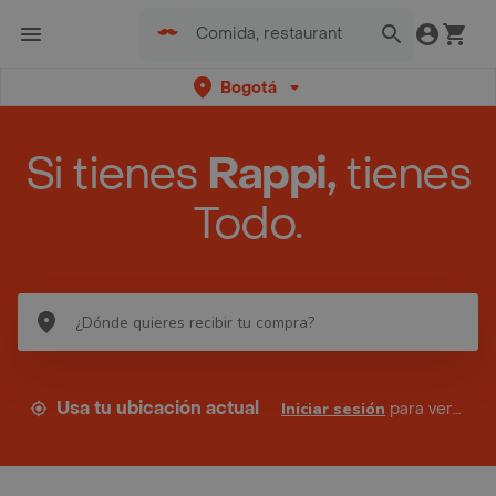
Bogotá
Si tienes
Rappi,
tienes
Todo.
Usa tu ubicación actual
Iniciar sesión
para ver tus direcciones