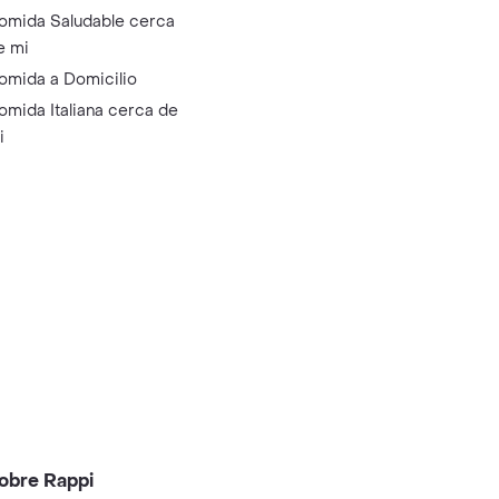
omida Saludable cerca
e mi
omida a Domicilio
omida Italiana cerca de
i
obre Rappi