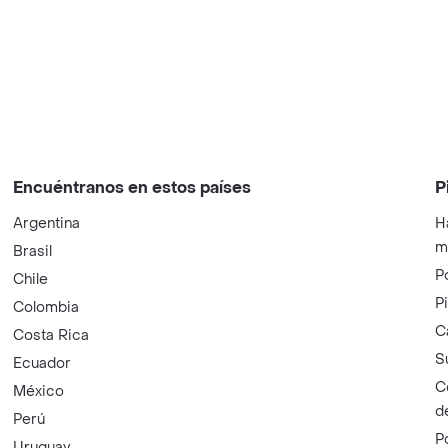
Encuéntranos en estos países
P
Argentina
H
m
Brasil
P
Chile
P
Colombia
C
Costa Rica
S
Ecuador
C
México
d
Perú
P
Uruguay