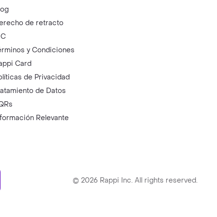
log
erecho de retracto
IC
érminos y Condiciones
appi Card
olíticas de Privacidad
ratamiento de Datos
QRs
nformación Relevante
ry
©
2026
Rappi Inc. All rights reserved.