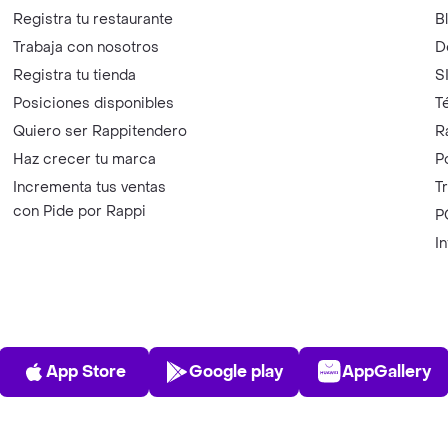
Registra tu restaurante
B
Trabaja con nosotros
D
Registra tu tienda
S
Posiciones disponibles
T
Quiero ser Rappitendero
R
Haz crecer tu marca
P
Incrementa tus ventas
T
con Pide por Rappi
P
I
App Store
Play Store
AppGalle
App Store
Google play
AppGallery