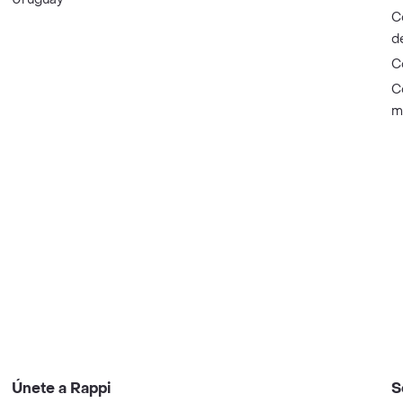
C
d
C
C
m
Únete a Rappi
S