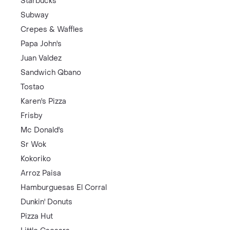
Starbucks
Subway
Crepes & Waffles
Papa John's
Juan Valdez
Sandwich Qbano
Tostao
Karen's Pizza
Frisby
Mc Donald's
Sr Wok
Kokoriko
Arroz Paisa
Hamburguesas El Corral
Dunkin' Donuts
Pizza Hut