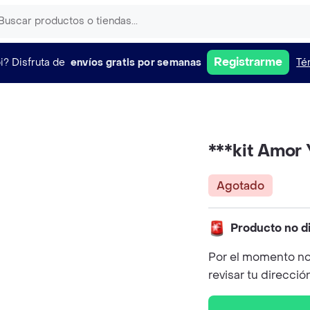
Registrarme
i?
Disfruta de
envíos gratis por semanas
Té
***kit Amor 
Agotado
Producto no d
Por el momento no
revisar tu direcció