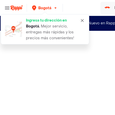
Bogotá
Ingresa tu dirección en
¿Nuevo en Rapp
Bogotá
.
Mejor servicio,
entregas más rápidas y los
precios más convenientes!
Rappi
kit amor y fe rosario velon love