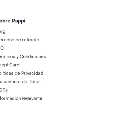
obre Rappi
log
erecho de retracto
IC
érminos y Condiciones
appi Card
olíticas de Privacidad
ratamiento de Datos
QRs
nformación Relevante
ry