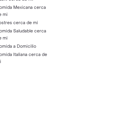
omida Mexicana cerca
e mi
ostres cerca de mi
omida Saludable cerca
e mi
omida a Domicilio
omida Italiana cerca de
i