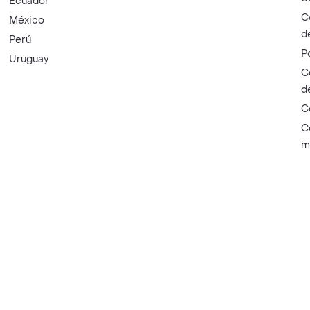
Ecuador
C
México
d
Perú
P
Uruguay
C
d
C
C
m