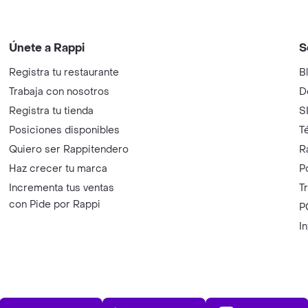
Únete a Rappi
S
Registra tu restaurante
B
Trabaja con nosotros
D
Registra tu tienda
S
Posiciones disponibles
T
Quiero ser Rappitendero
R
Haz crecer tu marca
P
Incrementa tus ventas
T
con Pide por Rappi
P
I
App Store
Play Store
AppGalle