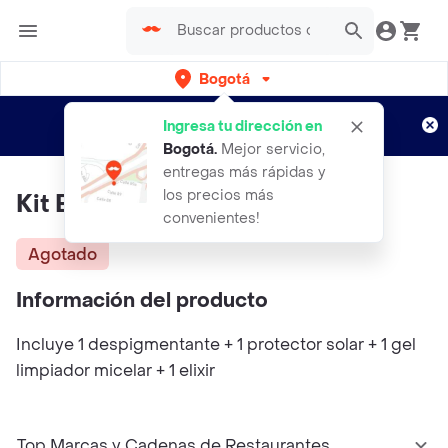
Bogotá
Regístrate
¿Nuevo en Rappi?
y disfruta de
Ingresa tu dirección en
envíos gratis por semanas
Aplican TyC
Bogotá
.
Mejor servicio,
entregas más rápidas y
los precios más
Kit Belleza Total
convenientes!
Agotado
Información del producto
Incluye 1 despigmentante + 1 protector solar + 1 gel
limpiador micelar + 1 elixir
Top Marcas y Cadenas de Restaurantes