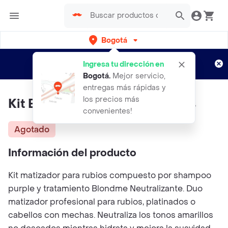
Bogotá
Regístrate
¿Nuevo en Rappi?
y disfruta de
Ingresa tu dirección en
envíos gratis por semanas
Aplican TyC
Bogotá
.
Mejor servicio,
entregas más rápidas y
los precios más
Kit Blondme Matización Rubios
convenientes!
Agotado
Información del producto
Kit matizador para rubios compuesto por shampoo
purple y tratamiento Blondme Neutralizante. Duo
matizador profesional para rubios, platinados o
cabellos con mechas. Neutraliza los tonos amarillos