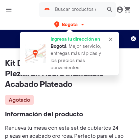
Bogotá
Regístrate
¿Nuevo en Rappi?
y disfruta de
Ingresa tu dirección en
envíos gratis por semanas
Aplican TyC
Bogotá
.
Mejor servicio,
entregas más rápidas y
los precios más
Kit De Cubiertos Premium 24
convenientes!
Piezas En Acero Inoxidable –
Acabado Plateado
Agotado
Información del producto
Renueva tu mesa con este set de cubiertos 24
piezas en acabado oro rosa. Perfecto para el uso