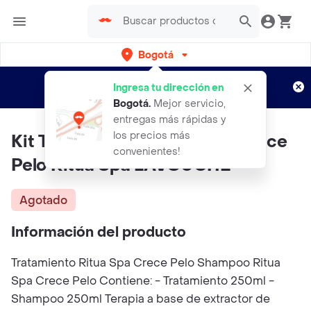
Bogotá
Regístrate
¿Nuevo en Rappi?
y disfruta de
Ingresa tu dirección en
envíos gratis por semanas
Aplican TyC
Bogotá
.
Mejor servicio,
entregas más rápidas y
los precios más
Kit Tratamiento + Shampoo Crece
convenientes!
Pelo Ritua Spa LAVOUCHÉ
Agotado
Información del producto
Tratamiento Ritua Spa Crece Pelo Shampoo Ritua
Spa Crece Pelo Contiene: - Tratamiento 250ml -
Shampoo 250ml Terapia a base de extractor de