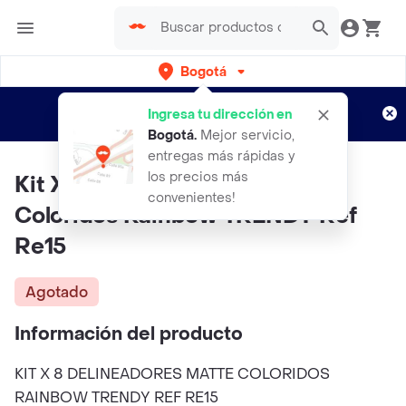
Bogotá
Regístrate
¿Nuevo en Rappi?
y disfruta de
Ingresa tu dirección en
envíos gratis por semanas
Aplican TyC
Bogotá
.
Mejor servicio,
entregas más rápidas y
los precios más
Kit X 8 Delineadores Matte
convenientes!
Coloridos Rainbow TRENDY Ref
Re15
Agotado
Información del producto
KIT X 8 DELINEADORES MATTE COLORIDOS
RAINBOW TRENDY REF RE15