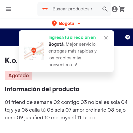
Bogotá
Regístrate
¿Nuevo en Rappi?
y disfruta de
Ingresa tu dirección en
envíos gratis por semanas
Aplican TyC
Bogotá
.
Mejor servicio,
entregas más rápidas y
los precios más
K.o.
convenientes!
Agotado
Información del producto
01 friend de semana 02 contigo 03 no bailes sola 04
tq y ya 05 calla tú 06 sola 07 amor ordinario 08 bajo
cero 09 justified 10 me, myself 11 t.a.c.o.