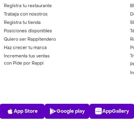
Registra tu restaurante
B
Trabaja con nosotros
D
Registra tu tienda
S
Posiciones disponibles
T
Quiero ser Rappitendero
R
Haz crecer tu marca
P
Incrementa tus ventas
T
con Pide por Rappi
P
I
App Store
Play Store
AppGalle
App Store
Google play
AppGallery