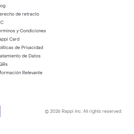
log
erecho de retracto
IC
érminos y Condiciones
appi Card
olíticas de Privacidad
ratamiento de Datos
QRs
nformación Relevante
ry
©
2026
Rappi Inc. All rights reserved.