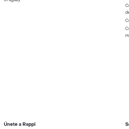
C
d
C
C
m
Únete a Rappi
S