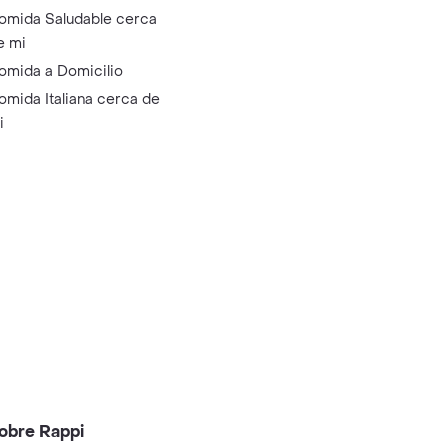
omida Saludable cerca
e mi
omida a Domicilio
omida Italiana cerca de
i
obre Rappi