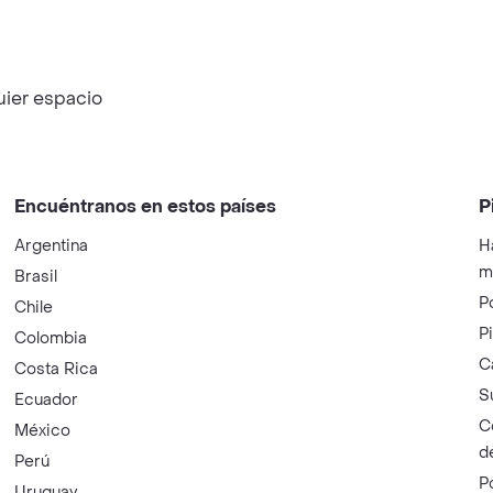
uier espacio
Encuéntranos en estos países
P
Argentina
H
m
Brasil
P
Chile
P
Colombia
C
Costa Rica
S
Ecuador
C
México
d
Perú
P
Uruguay