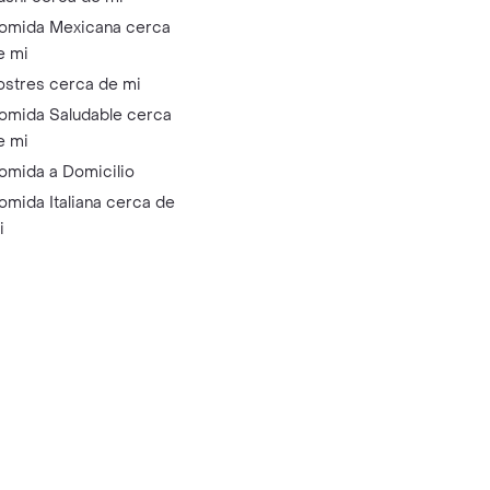
omida Mexicana cerca
e mi
ostres cerca de mi
omida Saludable cerca
e mi
omida a Domicilio
omida Italiana cerca de
i