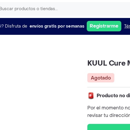
Registrarme
i?
Disfruta de
envíos gratis por semanas
Té
KUUL Cure 
Agotado
Producto no d
Por el momento no
revisar tu direcció