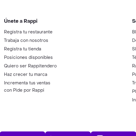
Únete a Rappi
S
Registra tu restaurante
B
Trabaja con nosotros
D
Registra tu tienda
S
Posiciones disponibles
T
Quiero ser Rappitendero
R
Haz crecer tu marca
P
Incrementa tus ventas
T
con Pide por Rappi
P
I
App Store
Play Store
AppGalle