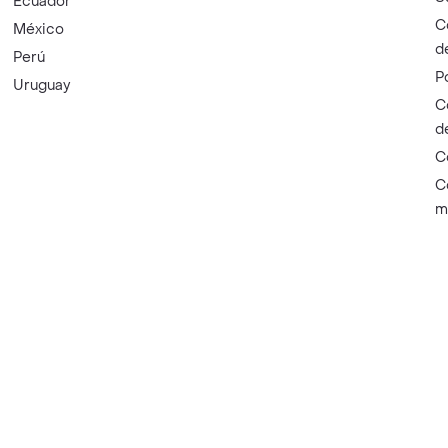
Ecuador
C
México
d
Perú
P
Uruguay
C
d
C
C
m