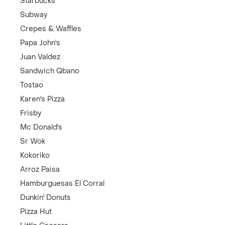
Starbucks
Subway
Crepes & Waffles
Papa John's
Juan Valdez
Sandwich Qbano
Tostao
Karen's Pizza
Frisby
Mc Donald's
Sr Wok
Kokoriko
Arroz Paisa
Hamburguesas El Corral
Dunkin' Donuts
Pizza Hut