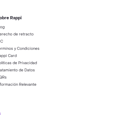
obre Rappi
log
erecho de retracto
IC
érminos y Condiciones
appi Card
olíticas de Privacidad
ratamiento de Datos
QRs
nformación Relevante
ry