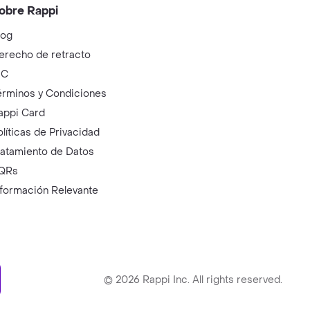
obre Rappi
log
erecho de retracto
IC
érminos y Condiciones
appi Card
olíticas de Privacidad
ratamiento de Datos
QRs
nformación Relevante
ry
©
2026
Rappi Inc. All rights reserved.