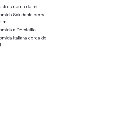
ostres cerca de mi
omida Saludable cerca
e mi
omida a Domicilio
omida Italiana cerca de
i