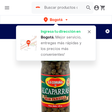
Bogotá
Regístrate
¿Nuevo en Rappi?
y disfruta de
Ingresa tu dirección en
envíos gratis por semanas
Aplican TyC
Bogotá
.
Mejor servicio,
entregas más rápidas y
los precios más
convenientes!