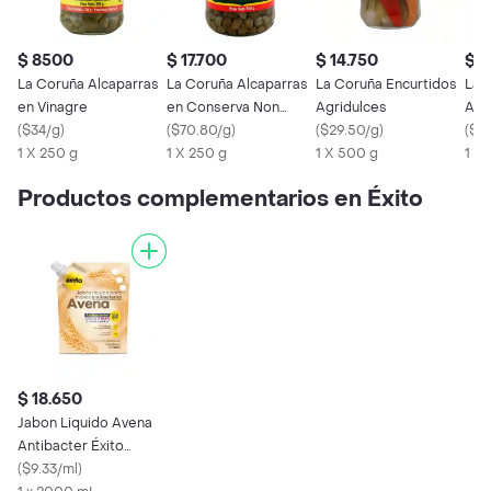
$ 8500
$ 17.700
$ 14.750
$ 8
La Coruña Alcaparras
La Coruña Alcaparras
La Coruña Encurtidos
La 
en Vinagre
en Conserva Non
Agridulces
Agr
(
$34/g
)
Pareill
(
$70.80/g
)
(
$29.50/g
)
(
$32
1 X 250 g
1 X 250 g
1 X 500 g
1 X
Productos complementarios en Éxito
$ 18.650
Jabon Liquido Avena
Antibacter Éxito
Marca Propia
(
$9.33/ml
)