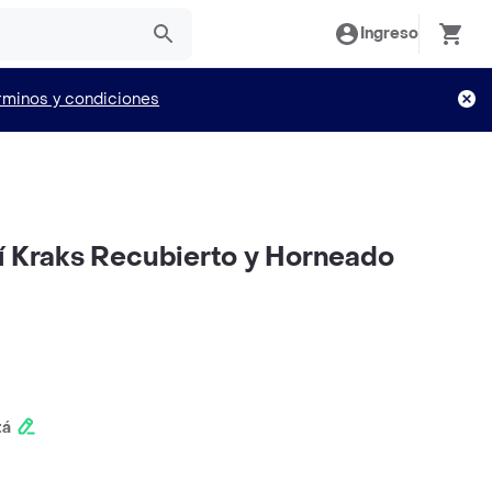
Ingreso
rminos y condiciones
í Kraks Recubierto y Horneado
tá