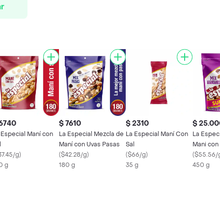
r
 6740
$ 7610
$ 2310
$ 25.00
 Especial Maní con
La Especial Mezcla de
La Especial Maní Con
La Espec
l
Maní con Uvas Pasas
Sal
Mani con
37.45/g
)
(
$42.28/g
)
(
$66/g
)
(
$55.56/
0 g
180 g
35 g
450 g