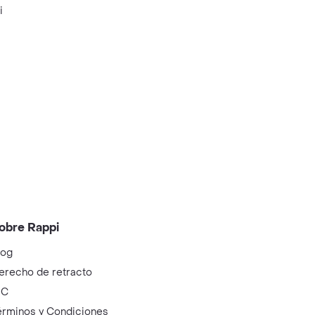
i
obre Rappi
log
erecho de retracto
IC
érminos y Condiciones