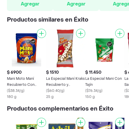
Agregar
Agregar
Agrega
Productos similares en Éxito
$ 6900
$ 1510
$ 11.450
$
Mani Moto Maní
La Especial Maní Kraks
La Especial Mani Con
La
Recubierto Con
Recubierto y
Tajín
Sa
Harina de Trigo 180 g
(
$38.34/g
)
Horneado
(
$60.40/g
)
(
$76.34/g
)
(
$
180 g
25 g
150 g
18
Productos complementarios en Éxito