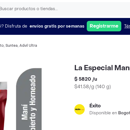
Registrarme
i?
Disfruta de
envíos gratis por semanas
Té
to
,
Suntea
,
Advil Ultra
La Especial Man
$ 5820
/
u
$41.58/g
(
140 g
)
Éxito
Disponible en
Bogo