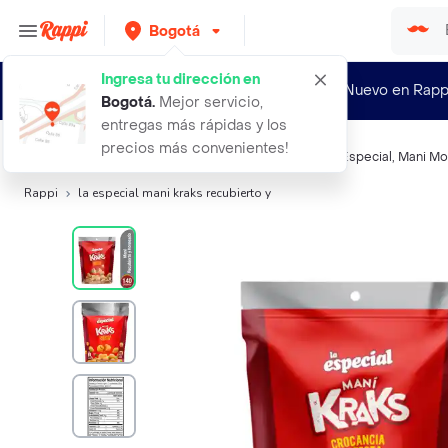
Bogotá
Ingresa tu dirección en
¿Nuevo en Rapp
Bogotá
.
Mejor servicio,
entregas más rápidas y los
precios más convenientes!
Búsquedas relacionadas:
Frutos secos y semillas
,
La Especial
,
Mani Mo
Rappi
la especial mani kraks recubierto y