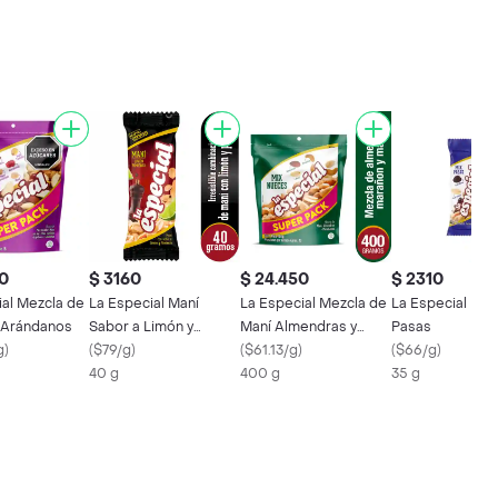
0
$ 3160
$ 24.450
$ 2310
ial Mezcla de
La Especial Maní
La Especial Mezcla de
La Especial Man
 Arándanos
Sabor a Limón y
Maní Almendras y
Pasas
g
)
Pimienta
(
$79/g
)
Marañones
(
$61.13/g
)
(
$66/g
)
40 g
400 g
35 g