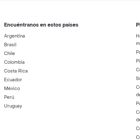
Encuéntranos en estos países
P
Argentina
H
m
Brasil
P
Chile
P
Colombia
C
Costa Rica
S
Ecuador
C
México
d
Perú
P
Uruguay
C
d
C
C