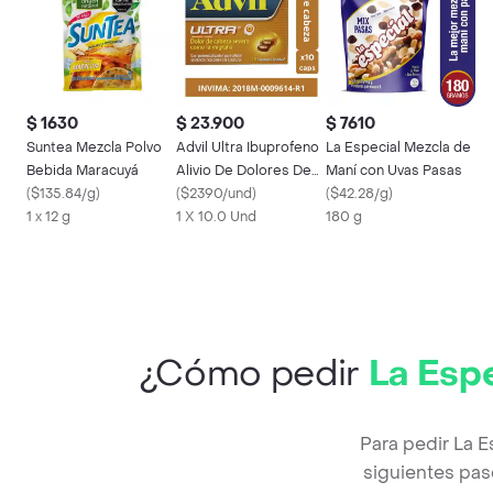
$ 1630
$ 23.900
$ 7610
Suntea Mezcla Polvo
Advil Ultra Ibuprofeno
La Especial Mezcla de
Bebida Maracuyá
Alivio De Dolores De
Maní con Uvas Pasas
(
$135.84/g
)
Cabeza Severos X 10
(
$2390/und
)
(
$42.28/g
)
1 x 12 g
1 X 10.0 Und
180 g
¿Cómo pedir
La Esp
Para pedir La 
siguientes pas