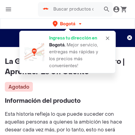
Bogotá
Regístrate
¿Nuevo en Rappi?
y disfruta de
Ingresa tu dirección en
envíos gratis por semanas
Aplican TyC
Bogotá
.
Mejor servicio,
entregas más rápidas y
los precios más
La Gallina De Los Huevos De Oro |
convenientes!
Aprender Es Un Cuento
Agotado
Información del producto
Esta historia refleja lo que puede suceder con
aquellas personas a quienes la ambición les hace
desear cada vez más, por lo tanto, esto no será