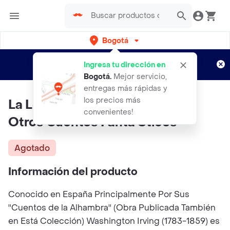
Bogotá
Regístrate
¿Nuevo en Rappi?
y disfruta de
Ingresa tu dirección en
envíos gratis por semanas
Aplican TyC
Bogotá
.
Mejor servicio,
entregas más rápidas y
los precios más
La Leyenda De Sleepy Hollow Y
convenientes!
Otros Cuentos Fanta Sticos
Agotado
Información del producto
Conocido en España Principalmente Por Sus
''Cuentos de la Alhambra'' (Obra Publicada También
en Está Colección) Washington Irving (1783-1859) es