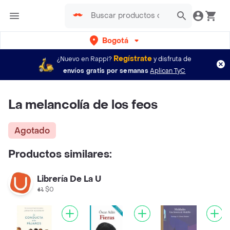
Bogotá
Regístrate
¿Nuevo en Rappi?
y disfruta de
envíos gratis por semanas
Aplican TyC
La melancolía de los feos
Agotado
Productos similares:
Librería De La U
$0