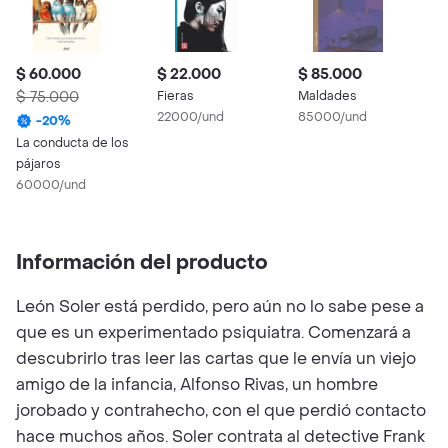
$ 60.000
$ 22.000
$ 85.000
$
$ 75.000
Fieras
Maldades
R
22000/und
85000/und
4
-
20
%
La conducta de los
pájaros
60000/und
Información del producto
León Soler está perdido, pero aún no lo sabe pese a
que es un experimentado psiquiatra. Comenzará a
descubrirlo tras leer las cartas que le envía un viejo
amigo de la infancia, Alfonso Rivas, un hombre
jorobado y contrahecho, con el que perdió contacto
hace muchos años. Soler contrata al detective Frank