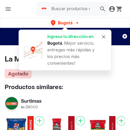
Bogotá
Regístrate
¿Nuevo en Rappi?
y disfruta de
Ingresa tu dirección en
envíos gratis por semanas
Aplican TyC
Bogotá
.
Mejor servicio,
entregas más rápidas y
los precios más
La Muñeca Pasta Letras
convenientes!
Agotado
Productos similares:
Surtimax
$8000