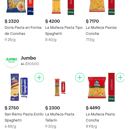
$ 2320
$ 4200
$ 7170
$
Doria Pasta en Forma
La Muñeca Pasta Tipo
La Muñeca Pastas
S
de Conchas
Spaghetti
Concha
M
9.28/g
8.40/g
7.17/g
7
Jumbo
$10500
$ 2750
$ 2300
$ 4490
$
San Remo Pasta Estilo
La Muñeca Pasta
La Muñeca Pasta
D
Spaghetti
Tallarín
Concha
C
6.88/g
9.20/g
8.98/g
9