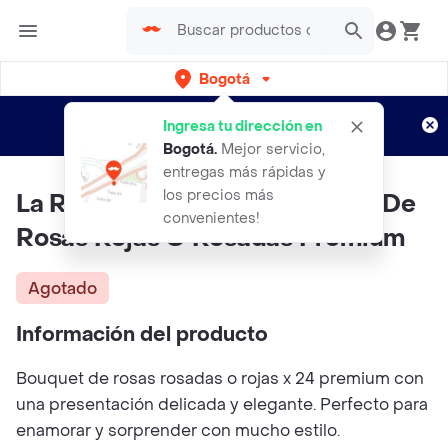
Bogotá
Regístrate
¿Nuevo en Rappi?
y disfruta de
Ingresa tu dirección en
envíos gratis por semanas
Aplican TyC
Bogotá
.
Mejor servicio,
entregas más rápidas y
los precios más
La Rompecorazones | Bouquet De
convenientes!
Rosas Rojas O Rosadas Premium
Agotado
Información del producto
Bouquet de rosas rosadas o rojas x 24 premium con
una presentación delicada y elegante. Perfecto para
enamorar y sorprender con mucho estilo.