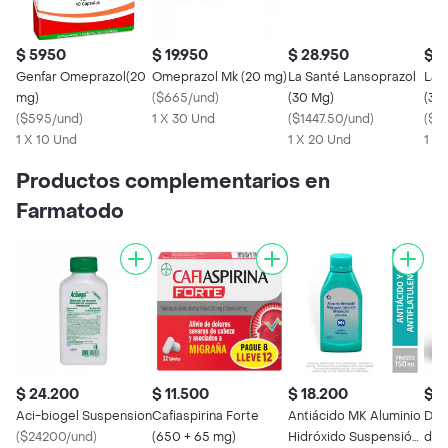
$ 5950
$ 19.950
$ 28.950
$ 
Genfar Omeprazol(20
Omeprazol Mk (20 mg)
La Santé Lansoprazol
La 
mg)
(
$665/und
)
(30 Mg)
(30
(
$595/und
)
1 X 30 Und
(
$1447.50/und
)
(
$11
1 X 10 Und
1 X 20 Und
1 X 
Productos complementarios en
Farmatodo
$ 24.200
$ 11.500
$ 18.200
$ 3
Aci-biogel Suspension
Cafiaspirina Forte
Antiácido MK Aluminio
Dito
(
$24200/und
)
(650 + 65 mg)
Hidróxido Suspensión
de 