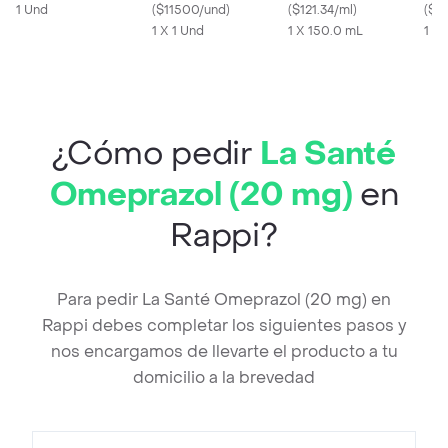
1 Und
(
$11500/und
)
Oral
(
$121.34/ml
)
(
$1
1 X 1 Und
1 X 150.0 mL
1 X
¿Cómo pedir
La Santé
Omeprazol (20 mg)
en
Rappi?
Para pedir La Santé Omeprazol (20 mg) en
Rappi debes completar los siguientes pasos y
nos encargamos de llevarte el producto a tu
domicilio a la brevedad