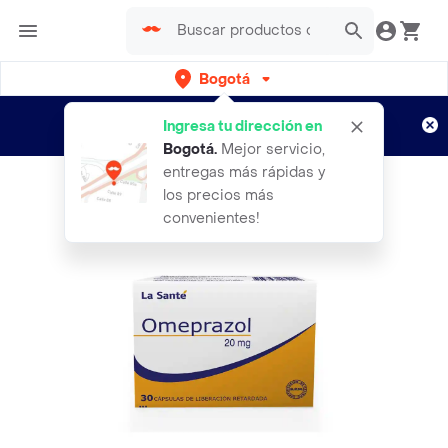
Bogotá
Regístrate
¿Nuevo en Rappi?
y disfruta de
Ingresa tu dirección en
envíos gratis por semanas
Aplican TyC
Bogotá
.
Mejor servicio,
entregas más rápidas y
los precios más
convenientes!