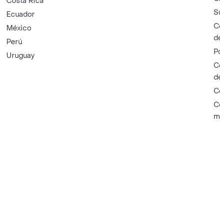
Costa Rica
S
Ecuador
C
México
d
Perú
P
Uruguay
C
d
C
C
m