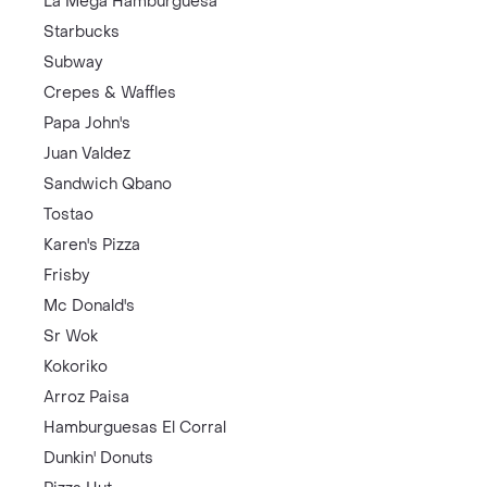
La Mega Hamburguesa
Starbucks
Subway
Crepes & Waffles
Papa John's
Juan Valdez
Sandwich Qbano
Tostao
Karen's Pizza
Frisby
Mc Donald's
Sr Wok
Kokoriko
Arroz Paisa
Hamburguesas El Corral
Dunkin' Donuts