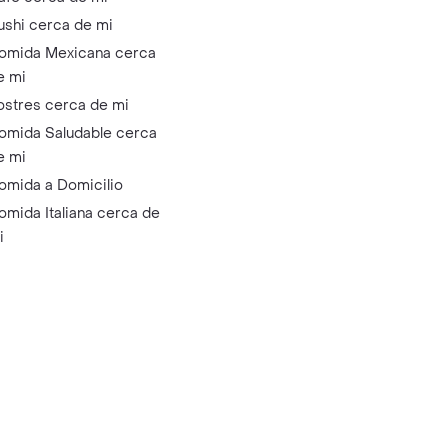
ushi cerca de mi
omida Mexicana cerca
e mi
ostres cerca de mi
omida Saludable cerca
e mi
omida a Domicilio
omida Italiana cerca de
i