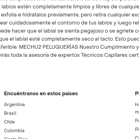
labios estén completamente limpios y libres de cualquier
 exfolia e hidrátalos previamente, pero retira cualquier ex
near cuidadosamente el contorno de tus labios y luego re
uede hacer que el labial se sienta pegajoso o se agriete 
ta que el labial esté completamente seco al tacto. Esto p
transferible. MECHU2 PELUQUERÍAS Nuestro Cumplimiento 
rás toda la asesoría de expertos Técnicos Capilares cer
Encuéntranos en estos países
P
Argentina
H
m
Brasil
P
Chile
P
Colombia
C