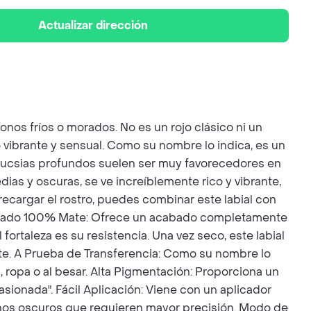
Actualizar dirección
os fríos o morados. No es un rojo clásico ni un
o vibrante y sensual. Como su nombre lo indica, es un
s fucsias profundos suelen ser muy favorecedores en
ias y oscuras, se ve increíblemente rico y vibrante,
recargar el rostro, puedes combinar este labial con
 Acabado 100% Mate: Ofrece un acabado completamente
 fortaleza es su resistencia. Una vez seco, este labial
nte. A Prueba de Transferencia: Como su nombre lo
, ropa o al besar. Alta Pigmentación: Proporciona un
sionada". Fácil Aplicación: Viene con un aplicador
a tonos oscuros que requieren mayor precisión. Modo de