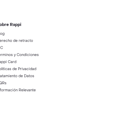
obre Rappi
log
erecho de retracto
IC
érminos y Condiciones
appi Card
olíticas de Privacidad
ratamiento de Datos
QRs
nformación Relevante