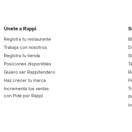
Únete a Rappi
S
Registra tu restaurante
B
Trabaja con nosotros
D
Registra tu tienda
S
Posiciones disponibles
T
Quiero ser Rappitendero
R
Haz crecer tu marca
P
Incrementa tus ventas
T
con Pide por Rappi
P
I