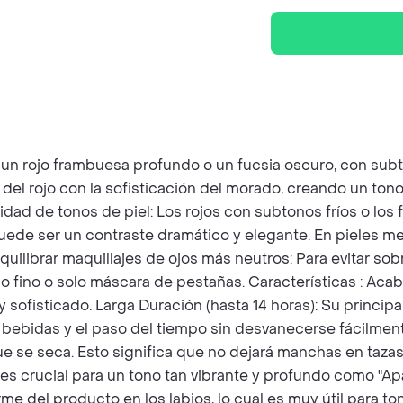
 rojo frambuesa profundo o un fucsia oscuro, con subton
a del rojo con la sofisticación del morado, creando un ton
idad de tonos de piel: Los rojos con subtonos fríos o lo
uede ser un contraste dramático y elegante. En pieles med
uilibrar maquillajes de ojos más neutros: Para evitar sob
ado fino o solo máscara de pestañas. Características :
 sofisticado. Larga Duración (hasta 14 horas): Su principal
s, bebidas y el paso del tiempo sin desvanecerse fácilme
ue se seca. Esto significa que no dejará manchas en tazas
es crucial para un tono tan vibrante y profundo como "Apa
forme del producto en los labios, lo cual es muy útil par