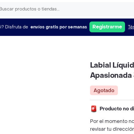
Registrarme
i?
Disfruta de
envíos gratis por semanas
Té
Labial Líqu
Apasionada
Agotado
Producto no d
Por el momento no
revisar tu direcció