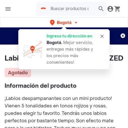
Bogotá
Regístrate
¿Nuevo en Rappi?
y disfruta de
Ingresa tu dirección en
envíos gratis por semanas
Aplican TyC
Bogotá
.
Mejor servicio,
entregas más rápidas y
los precios más
Labial Mini Matte BEAUTY GLAZED
convenientes!
Agotado
Información del producto
¡Labios despampanantes con un mini producto!
Vienen 5 tonalidades en tonos rojizos y rosas,
puedes elegir tu favorito. Tendrás unos labios
perfectos por bastante tiempo. Son efecto mate