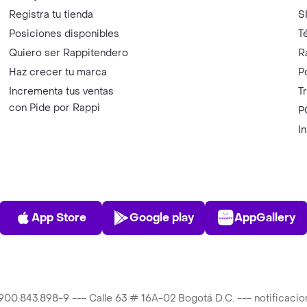
Registra tu tienda
S
Posiciones disponibles
T
Quiero ser Rappitendero
R
Haz crecer tu marca
P
Incrementa tus ventas
T
con Pide por Rappi
P
I
App Store
Play Store
AppGalle
App Store
Google play
AppGallery
T 900.843.898-9 --- Calle 63 # 16A-02 Bogotá D.C. --- notificac