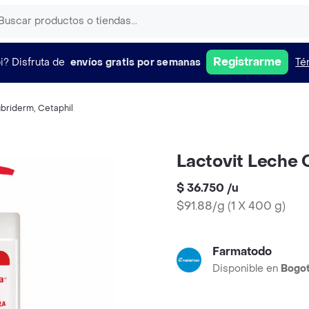
Registrarme
i?
Disfruta de
envíos gratis por semanas
Té
ubriderm
,
Cetaphil
Lactovit Leche 
$ 36.750
/
u
$91.88/g
(
1 X 400 g
)
Farmatodo
Disponible en
Bogo