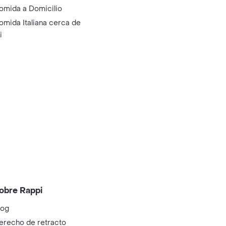
omida a Domicilio
omida Italiana cerca de
i
obre Rappi
log
erecho de retracto