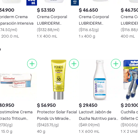
34.900
$ 53.150
$ 46.650
$ 46.75
briderm Crema
Crema Corporal
Crema Corporal
Crema Co
paración Intensiva
LUBRIDERM
LUBRIDERM
LUBRID
174.50/ml
)
Reparacion Intensiva
(
$132.88/ml
)
Humectación Delicada
(
$116.63/g
)
Humectac
(
$116.88/
X 200.0 mL
400 ML
1 X 400 mL
400 ML
1 x 400 g
400ml
400 mL
o
40.950
$ 56.950
$ 29.450
$ 20.10
tostimoline Crema
Protector Solar Facial
Lactovit Jabón de
Cuchilla 
tracto Triticum
Ponds Uv Miracle
Ducha Nutritivo para
Gillette
lgare 15%
2730/g
)
Bricht Fps 50 X
(
$1423.75/g
)
Piel Normal o Seca
(
$49.09/ml
)
(
$10050/
X 15.0 g
40 g
1 X 600 mL
1 X 2 Und