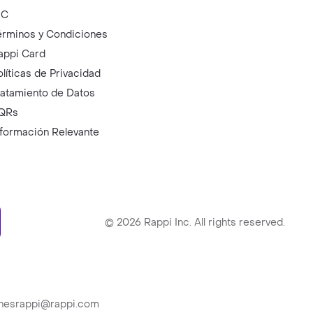
IC
érminos y Condiciones
appi Card
olíticas de Privacidad
ratamiento de Datos
QRs
nformación Relevante
ry
©
2026
Rappi Inc. All rights reserved.
ionesrappi@rappi.com