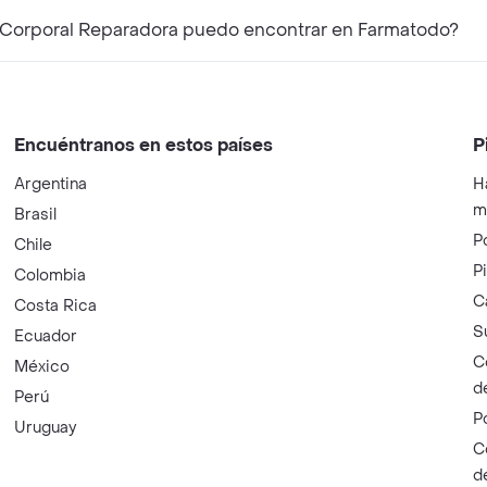
 Corporal Reparadora puedo encontrar en Farmatodo?
Encuéntranos en estos países
P
Argentina
H
m
Brasil
P
Chile
P
Colombia
C
Costa Rica
S
Ecuador
C
México
d
Perú
P
Uruguay
C
d