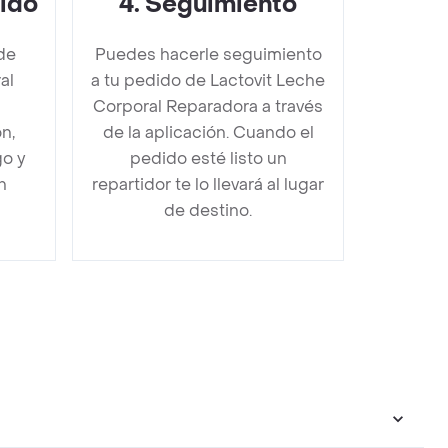
dido
4
.
Seguimiento
de
Puedes hacerle seguimiento
al
a tu pedido de Lactovit Leche
Corporal Reparadora a través
n,
de la aplicación. Cuando el
go y
pedido esté listo un
n
repartidor te lo llevará al lugar
de destino.