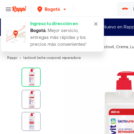
Bogotá
Ingresa tu dirección en
¿Nuevo en Rapp
Bogotá
.
Mejor servicio,
entregas más rápidas y los
precios más convenientes!
Búsquedas relacionadas:
Humectantes corporales
,
Lactovit
,
Crema
,
L
Rappi
lactovit leche corporal reparadora