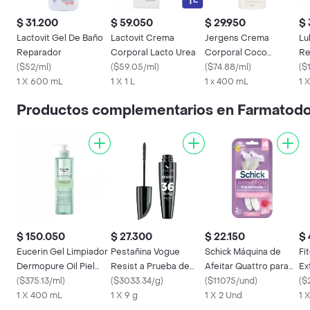
$ 31.200
$ 59.050
$ 29.950
$ 
Lactovit Gel De Baño
Lactovit Crema
Jergens Crema
Lu
Reparador
Corporal Lacto Urea
Corporal Coco
Re
(
$52/ml
)
(
$59.05/ml
)
Hidratante
(
$74.88/ml
)
(
$
1 X 600 mL
1 X 1 L
1 x 400 mL
1 
Productos complementarios en Farmatod
$ 150.050
$ 27.300
$ 22.150
$ 
Eucerin Gel Limpiador
Pestañina Vogue
Schick Máquina de
Fi
Dermopure Oil Piel
Resist a Prueba de
Afeitar Quattro para
Ex
Grasa y con Impurezas
(
$375.13/ml
)
Agua Negro 9 g
(
$3033.34/g
)
Mujer
(
$11075/und
)
Vu
(
$
1 X 400 mL
1 X 9 g
1 X 2 Und
1 