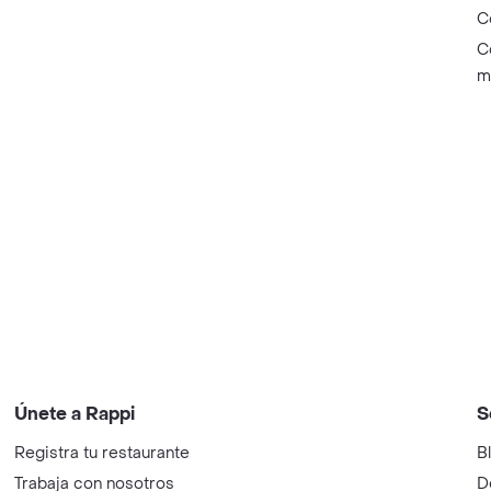
C
C
m
Únete a Rappi
S
Registra tu restaurante
B
Trabaja con nosotros
D