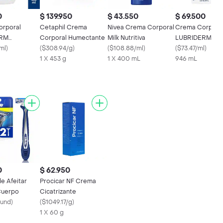
0
$ 139.950
$ 43.550
$ 69.500
rporal
Cetaphil Crema
Nivea Crema Corporal
Crema Corpora
ERM
Corporal Humectante
Milk Nutritiva
LUBRIDERM
ión Diaria
ml
)
(
$308.94/g
)
(
$108.88/ml
)
Humectación Di
(
$73.47/ml
)
1 X 453 g
1 X 400 mL
946 ML
946 mL
0
$ 62.950
de Afeitar
Procicar NF Crema
 Cuerpo
Cicatrizante
und
)
(
$1049.17/g
)
1 X 60 g