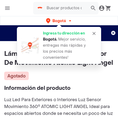
Bogotá
Regístrate
¿Nuevo en Rappi?
y disfruta de
Ingresa tu dirección en
envíos gratis por semanas
Aplican TyC
Bogotá
.
Mejor servicio,
entregas más rápidas y
los precios más
Lámpara Inalambrica Con Sensor
convenientes!
De Movimiento Atomic Light Angel
Agotado
Información del producto
Luz Led Para Exteriores o Interiores Luz Sensor
Movimiento 360° ATOMIC LIGHT ANGEL Ideal para
espacios abiertos donde se necesita un poco de luz