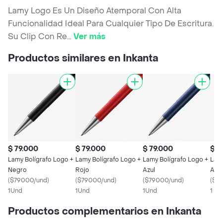
Lamy Logo Es Un Diseño Atemporal Con Alta
Funcionalidad Ideal Para Cualquier Tipo De Escritura.
Su Clip Con Re
...
Ver más
Productos similares en Inkanta
$ 79.000
$ 79.000
$ 79.000
$ 8
Lamy Bolígrafo Logo +
Lamy Bolígrafo Logo +
Lamy Bolígrafo Logo +
Lam
Negro
Rojo
Azul
Ace
(
$79000/und
)
(
$79000/und
)
(
$79000/und
)
(
$8
1Und
1Und
1Und
1 U
Productos complementarios en Inkanta