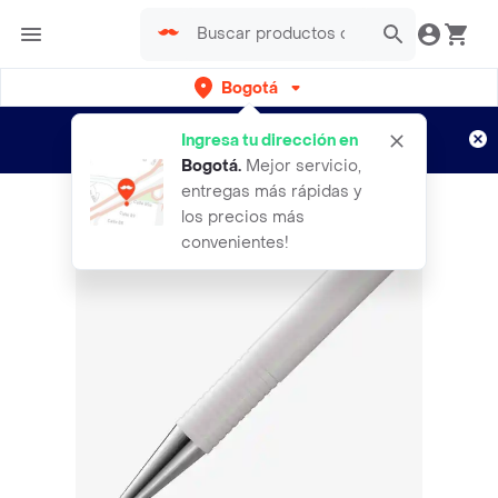
Bogotá
Regístrate
¿Nuevo en Rappi?
y disfruta de
Ingresa tu dirección en
envíos gratis por semanas
Aplican TyC
Bogotá
.
Mejor servicio,
entregas más rápidas y
los precios más
convenientes!