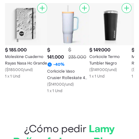
$ 185.000
$
$
$ 149.000
$ 1
Moleskine Cuaderno
141.000
235.000
Corkcicle Termo
Mol
Rayas Nasa Hc Grande
Tumbler Negro
Rep
-
40
%
(
$185000/und
)
(
$149000/und
)
Ray
(
$1
Corkcicle Vaso
1 x 1 Und
1 x 1 Und
1 x 
Crusier Rolleskate 40
Oz
(
$141000/und
)
1 x 1 Und
¿Cómo pedir
Lamy