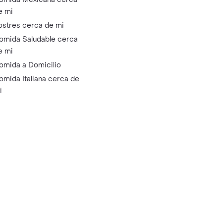
e mi
ostres cerca de mi
omida Saludable cerca
e mi
omida a Domicilio
omida Italiana cerca de
i