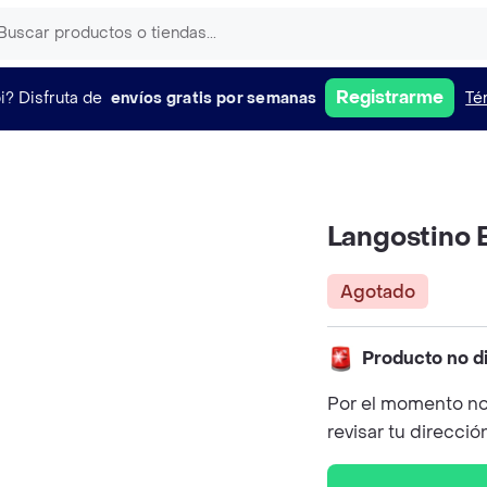
Registrarme
i?
Disfruta de
envíos gratis por semanas
Té
Langostino 
Agotado
Producto no d
Por el momento no
revisar tu direcció