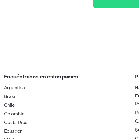
Encuéntranos en estos países
P
Argentina
H
m
Brasil
P
Chile
P
Colombia
C
Costa Rica
S
Ecuador
C