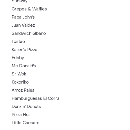
Subway
Crepes & Waffles
Papa John's
Juan Valdez
Sandwich Qbano
Tostao
Karen's Pizza
Frisby
Mc Donald's
Sr Wok
Kokoriko
Arroz Paisa
Hamburguesas El Corral
Dunkin' Donuts
Pizza Hut
Little Caesars