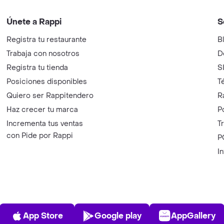
Únete a Rappi
S
Registra tu restaurante
B
Trabaja con nosotros
D
Registra tu tienda
S
Posiciones disponibles
T
Quiero ser Rappitendero
R
Haz crecer tu marca
P
Incrementa tus ventas
T
con Pide por Rappi
P
I
App Store
Play Store
AppGalle
App Store
Google play
AppGallery