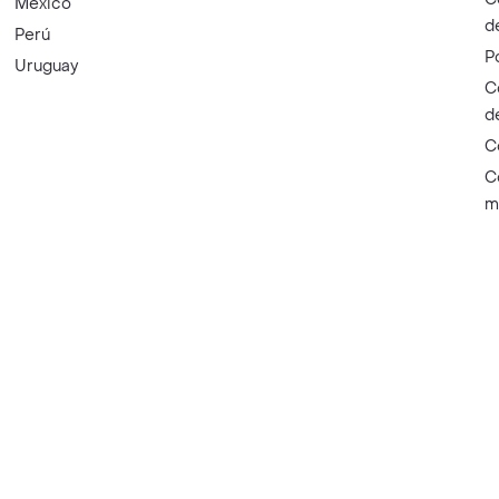
México
d
Perú
P
Uruguay
C
d
C
C
m