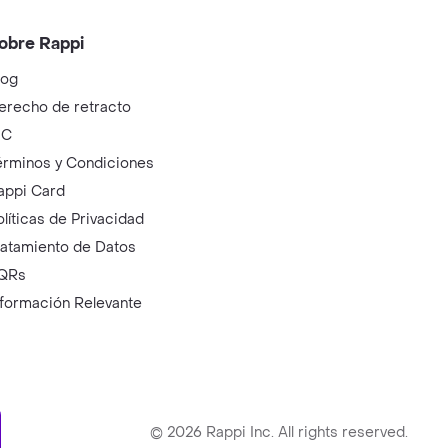
obre Rappi
log
erecho de retracto
IC
érminos y Condiciones
appi Card
olíticas de Privacidad
ratamiento de Datos
QRs
nformación Relevante
ry
©
2026
Rappi Inc. All rights reserved.