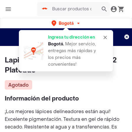
Bogotá
Regístrate
¿Nuevo en Rappi?
y disfruta de
Ingresa tu dirección en
envíos gratis por semanas
Aplican TyC
Bogotá
.
Mejor servicio,
entregas más rápidas y
los precios más
Lapiz De Ojos TRENDY Ref Ey22
convenientes!
Plateado
Agotado
Información del producto
¡Los mejores lápices delineadores están aquí!
Excelente pigmentación. Textura en gel de rápido
secado. Resistente al agua y a transferencias. Es