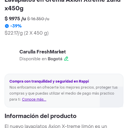
Lavaplatos en Crema Axion Xtreme 2und
x450g
$ 9.975
/
u
$ 16.350
/
u
-
39
%
$22.17/g
(
2 X 450 g
)
Carulla FreshMarket
Disponible en
Bogotá
Compra con tranquilidad y seguridad en Rappi
Nos enfocamos en ofrecerte los mejores precios, proteger tus
compras y que puedas utilizar el medio de pago más practico
para ti.
Conoce más...
Información del producto
El nuevo lavaplatos Axion X-treme limón es un