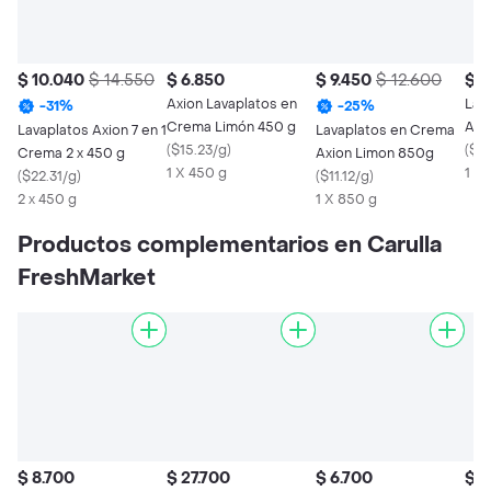
$ 10.040
$ 14.550
$ 6.850
$ 9.450
$ 12.600
$ 2
Axion Lavaplatos en
Lav
-
31
%
-
25
%
Crema Limón 450 g
Axi
Lavaplatos Axion 7 en 1
Lavaplatos en Crema
(
$15.23/g
)
3Un
(
$49
Crema 2 x 450 g
Axion Limon 850g
1 X 450 g
1 X
(
$22.31/g
)
(
$11.12/g
)
2 x 450 g
1 X 850 g
Productos complementarios en Carulla
FreshMarket
$ 8.700
$ 27.700
$ 6.700
$ 9