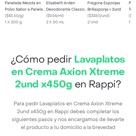
Panelada Mezcla en
Elizabeth Arden
Fregona Esponjas
Peli
Polvo Sabor a Panela
Desodorante Classic
Brillasponja x 2und
Tod
con Limón
(
$43.50/g
)
Roll On
(
$554/ml
)
(
$3350/und
)
(
$9
1 X 200 g
2 X 50 mL
2 Und
1 U
¿Cómo pedir
Lavaplatos
en Crema Axion Xtreme
2und x450g
en Rappi?
Para pedir Lavaplatos en Crema Axion Xtreme
2und x450g en Rappi debes completar los
siguientes pasos y nos encargamos de llevarte
el producto a tu domicilio a la brevedad