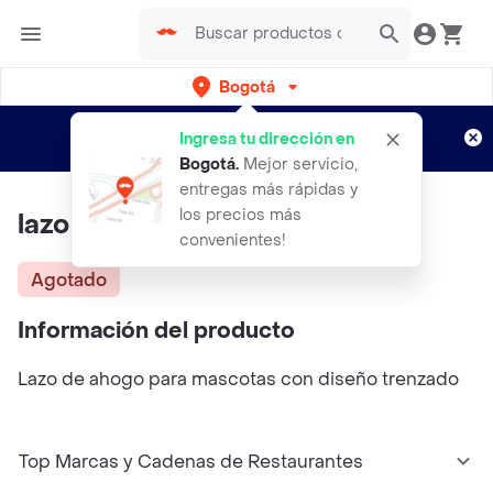
Bogotá
Regístrate
¿Nuevo en Rappi?
y disfruta de
Ingresa tu dirección en
envíos gratis por semanas
Aplican TyC
Bogotá
.
Mejor servicio,
entregas más rápidas y
los precios más
lazo De Ahogo Trenzado
convenientes!
Agotado
Información del producto
Lazo de ahogo para mascotas con diseño trenzado
Top Marcas y Cadenas de Restaurantes