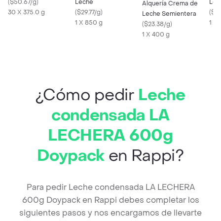
(
$50.67/g
)
Leche
Lec
Alquería Crema de
30 X 375.0 g
(
$29.77/g
)
(
$22
Leche Semientera
1 X 850 g
1 X
(
$23.38/g
)
1 X 400 g
¿Cómo pedir
Leche
condensada LA
LECHERA 600g
Doypack
en Rappi?
Para pedir Leche condensada LA LECHERA
600g Doypack en Rappi debes completar los
siguientes pasos y nos encargamos de llevarte