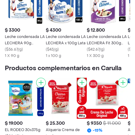
$ 3300
$ 4300
$ 12.800
$ 1
Leche condensada LA
Leche condensada LA
Leche condensada LA
Lec
LECHERA 90g
LECHERA x 100g Lata
LECHERA Fit 300g
LEC
Doypack
(
$36.67/g
)
(
$43/g
)
Doypack
(
$42.67/g
)
(
$34
1 X 90 g
1 x 100 g
1 X 300 g
1 x 
Productos complementarios en Carulla
$ 19.000
$ 25.300
$ 9350
$ 11.000
$ 2
EL RODEO 30x375g
Alqueria Crema de
Alp
-
15
%