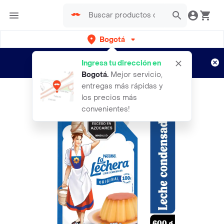
Bogotá
Regístrate
¿Nuevo en Rappi?
y disfruta de
Ingresa tu dirección en
envíos gratis por semanas
Aplican TyC
Bogotá
.
Mejor servicio,
entregas más rápidas y
los precios más
convenientes!